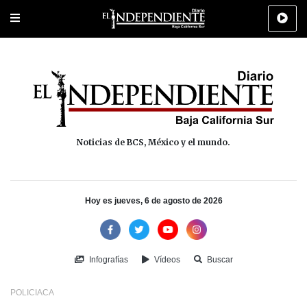
Portada
La Paz
Los Cabos
Policiaca
Deportes
Cultura
Na
Noticias de BCS, México y el mundo.
Hoy es jueves, 6 de agosto de 2026
Infografías
Vídeos
Buscar
POLICIACA