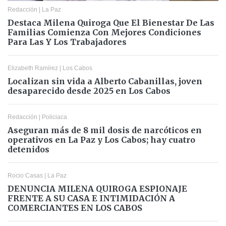
Redacción
|
La Paz
Destaca Milena Quiroga Que El Bienestar De Las
Familias Comienza Con Mejores Condiciones
Para Las Y Los Trabajadores
Elizabeth Ramírez
|
Los Cabos
Localizan sin vida a Alberto Cabanillas, joven
desaparecido desde 2025 en Los Cabos
Redacción
|
Policiaca
Aseguran más de 8 mil dosis de narcóticos en
operativos en La Paz y Los Cabos; hay cuatro
detenidos
Rocio Casas
|
La Paz
DENUNCIA MILENA QUIROGA ESPIONAJE
FRENTE A SU CASA E INTIMIDACIÓN A
COMERCIANTES EN LOS CABOS