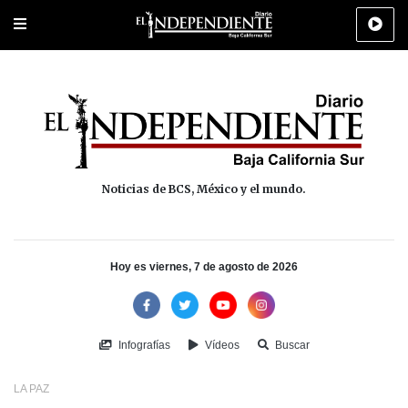
Portada
La Paz
Los Cabos
Policiaca
Deportes
Cultura
Na
Noticias de BCS, México y el mundo.
Hoy es viernes, 7 de agosto de 2026
Infografías
Vídeos
Buscar
LA PAZ