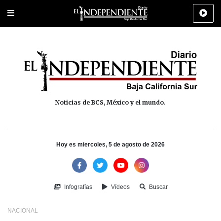
Portada
La Paz
Los Cabos
Policiaca
Deportes
Cultura
Na
Noticias de BCS, México y el mundo.
Hoy es miercoles, 5 de agosto de 2026
Infografías
Vídeos
Buscar
NACIONAL