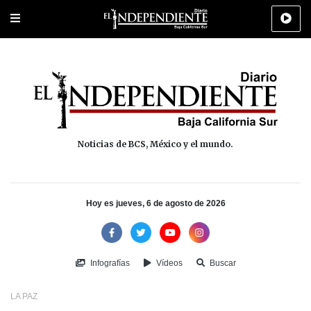
Portada
La Paz
Los Cabos
Policiaca
Deportes
Cultura
Na
Noticias de BCS, México y el mundo.
Hoy es jueves, 6 de agosto de 2026
Infografías
Vídeos
Buscar
LA PAZ