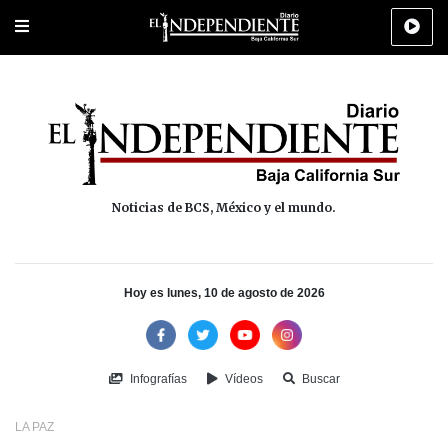
Portada
La Paz
Los Cabos
Policiaca
Deportes
Cultura
Na
Noticias de BCS, México y el mundo.
Hoy es lunes, 10 de agosto de 2026
Infografías
Vídeos
Buscar
LA PAZ