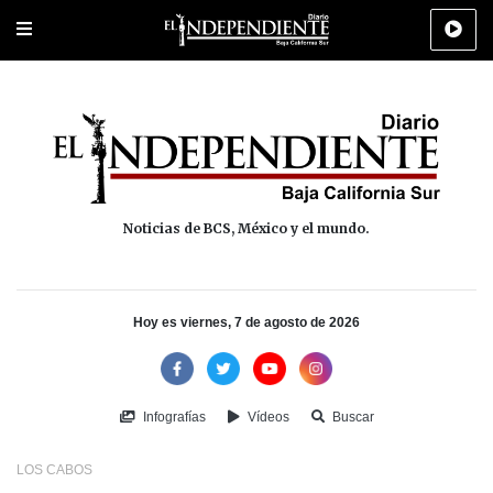
Portada
La Paz
Los Cabos
Policiaca
Deportes
Cultura
Na
Noticias de BCS, México y el mundo.
Hoy es viernes, 7 de agosto de 2026
Infografías
Vídeos
Buscar
LOS CABOS