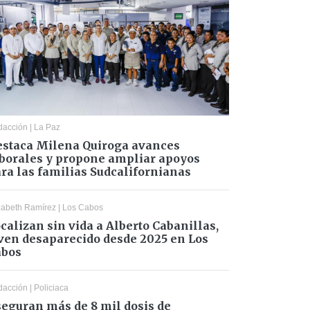
dacción
|
La Paz
staca Milena Quiroga avances
borales y propone ampliar apoyos
ra las familias Sudcalifornianas
zabeth Ramírez
|
Los Cabos
calizan sin vida a Alberto Cabanillas,
ven desaparecido desde 2025 en Los
abos
dacción
|
Policiaca
eguran más de 8 mil dosis de