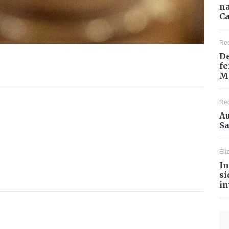
na
Ca
Re
De
fe
M
Re
Au
Sa
Eli
In
si
in