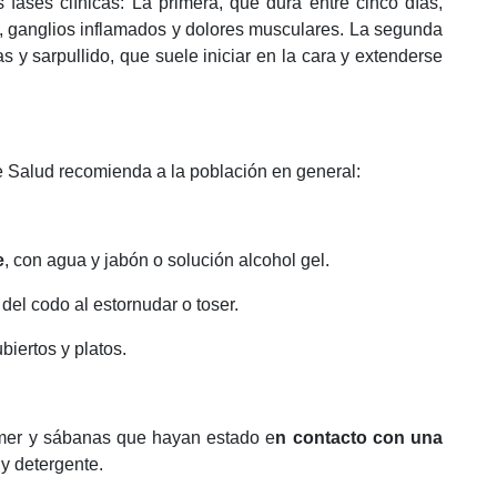
fases clínicas: La primera, que dura entre cinco días,
a, ganglios inflamados y dolores musculares. La segunda
s y sarpullido, que suele iniciar en la cara y extenderse
de Salud recomienda a la población en general:
e
, con agua y jabón o solución alcohol gel.
 del codo al estornudar o toser.
ubiertos y platos.
comer y sábanas que hayan estado e
n contacto con una
 y detergente.