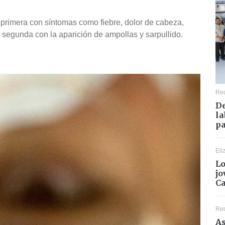
a primera con síntomas como fiebre, dolor de cabeza,
 segunda con la aparición de ampollas y sarpullido.
Re
De
la
pa
Eli
Lo
jo
C
Re
As