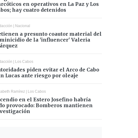
rcóticos en operativos en La Paz y Los
bos; hay cuatro detenidos
dacción
|
Nacional
tienen a presunto coautor material del
minicidio de la 'influencer' Valeria
árquez
dacción
|
Los Cabos
toridades piden evitar el Arco de Cabo
n Lucas ante riesgo por oleaje
zabeth Ramírez
|
Los Cabos
cendio en el Estero Josefino habría
do provocado: Bomberos mantienen
vestigación