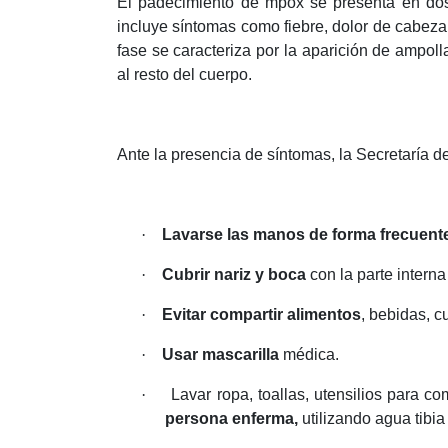
El padecimiento de mpox se presenta en dos 
incluye síntomas como fiebre, dolor de cabez
fase se caracteriza por la aparición de ampolla
al resto del cuerpo.
Ante la presencia de síntomas, la Secretaría 
·
Lavarse las manos de forma frecuent
·
Cubrir nariz y boca
con la parte interna
·
Evitar compartir alimentos
, bebidas, c
·
Usar mascarilla
médica.
·
Lavar ropa, toallas, utensilios para 
persona enferma,
utilizando agua tibia