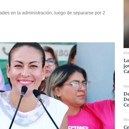
ades en la administración, luego de separarse por 2
Eli
Lo
jo
C
Re
De
De
Co
Re
Ce