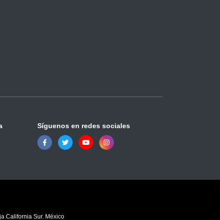
a
Síguenos en redes sociales
a California Sur. México