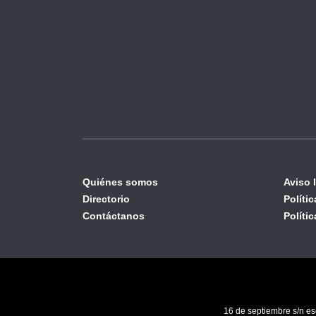
Quiénes somos
Aviso 
Directorio
Políti
Contáctanos
Políti
16 de septiembre s/n es