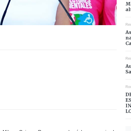
Mé
al
Re
As
na
Ca
Re
Au
Sa
Ro
D
E
I
L