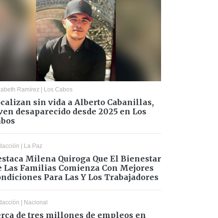
zabeth Ramírez
|
Los Cabos
calizan sin vida a Alberto Cabanillas,
ven desaparecido desde 2025 en Los
abos
dacción
|
La Paz
staca Milena Quiroga Que El Bienestar
 Las Familias Comienza Con Mejores
ndiciones Para Las Y Los Trabajadores
dacción
|
Nacional
rca de tres millones de empleos en