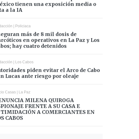
xico tienen una exposición media o
ta a la IA
dacción
|
Policiaca
eguran más de 8 mil dosis de
rcóticos en operativos en La Paz y Los
bos; hay cuatro detenidos
dacción
|
Los Cabos
toridades piden evitar el Arco de Cabo
n Lucas ante riesgo por oleaje
cio Casas
|
La Paz
ENUNCIA MILENA QUIROGA
SPIONAJE FRENTE A SU CASA E
NTIMIDACIÓN A COMERCIANTES EN
OS CABOS