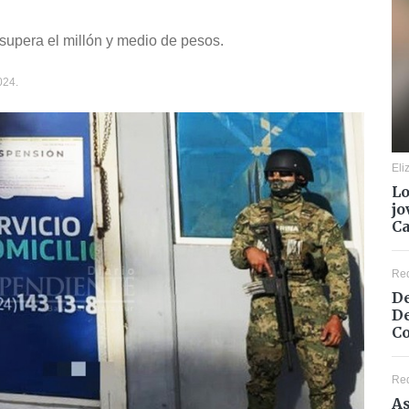
 supera el millón y medio de pesos.
24.
Eli
Lo
jo
C
Re
De
De
Co
Re
As