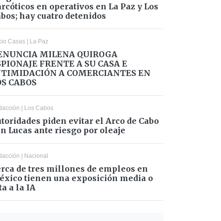
rcóticos en operativos en La Paz y Los
bos; hay cuatro detenidos
cio Casas
|
La Paz
ENUNCIA MILENA QUIROGA
SPIONAJE FRENTE A SU CASA E
NTIMIDACIÓN A COMERCIANTES EN
OS CABOS
dacción
|
Los Cabos
toridades piden evitar el Arco de Cabo
n Lucas ante riesgo por oleaje
dacción
|
Nacional
rca de tres millones de empleos en
xico tienen una exposición media o
ta a la IA