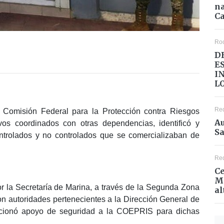
na
Ca
Ro
D
E
I
L
Re
 Comisión Federal para la Protección contra Riesgos
Au
os coordinados con otras dependencias, identificó y
Sa
trolados y no controlados que se comercializaban de
Re
Ce
Mé
r la Secretaría de Marina, a través de la Segunda Zona
al
n autoridades pertenecientes a la Dirección General de
rcionó apoyo de seguridad a la COEPRIS para dichas