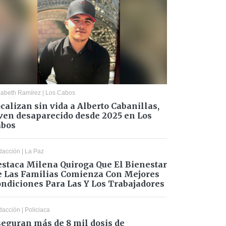
zabeth Ramírez
|
Los Cabos
calizan sin vida a Alberto Cabanillas,
ven desaparecido desde 2025 en Los
abos
dacción
|
La Paz
staca Milena Quiroga Que El Bienestar
 Las Familias Comienza Con Mejores
ndiciones Para Las Y Los Trabajadores
dacción
|
Policiaca
eguran más de 8 mil dosis de