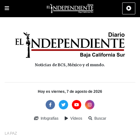
Portada
La Paz
Los Cabos
Policiaca
Deportes
Cultura
Na
Noticias de BCS, México y el mundo.
Hoy es viernes, 7 de agosto de 2026
Infografías
Vídeos
Buscar
LA PAZ