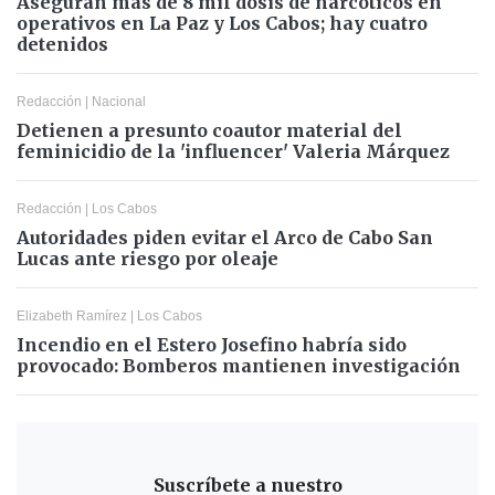
Aseguran más de 8 mil dosis de narcóticos en
operativos en La Paz y Los Cabos; hay cuatro
detenidos
Redacción
|
Nacional
Detienen a presunto coautor material del
feminicidio de la 'influencer' Valeria Márquez
Redacción
|
Los Cabos
Autoridades piden evitar el Arco de Cabo San
Lucas ante riesgo por oleaje
Elizabeth Ramírez
|
Los Cabos
Incendio en el Estero Josefino habría sido
provocado: Bomberos mantienen investigación
Suscríbete a nuestro