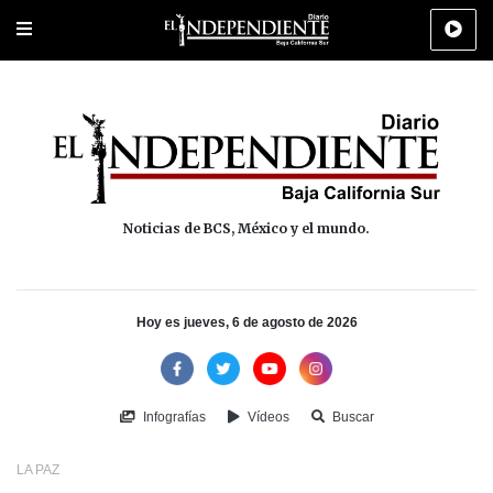
Portada
La Paz
Los Cabos
Policiaca
Deportes
Cultura
Na
Noticias de BCS, México y el mundo.
Hoy es jueves, 6 de agosto de 2026
Infografías
Vídeos
Buscar
LA PAZ