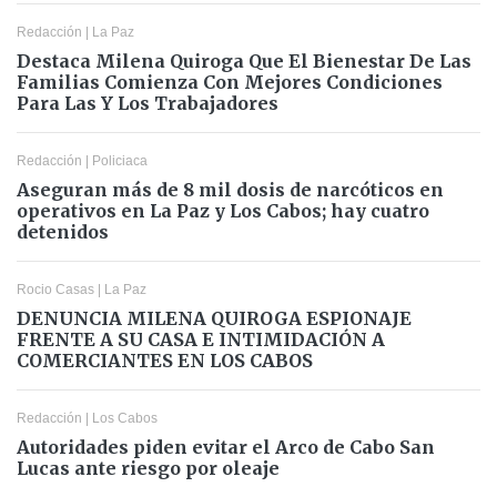
Redacción
|
La Paz
Destaca Milena Quiroga Que El Bienestar De Las
Familias Comienza Con Mejores Condiciones
Para Las Y Los Trabajadores
Redacción
|
Policiaca
Aseguran más de 8 mil dosis de narcóticos en
operativos en La Paz y Los Cabos; hay cuatro
detenidos
Rocio Casas
|
La Paz
DENUNCIA MILENA QUIROGA ESPIONAJE
FRENTE A SU CASA E INTIMIDACIÓN A
COMERCIANTES EN LOS CABOS
Redacción
|
Los Cabos
Autoridades piden evitar el Arco de Cabo San
Lucas ante riesgo por oleaje