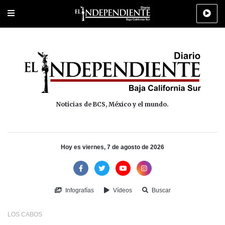
Portada
La Paz
Los Cabos
Policiaca
Deportes
Cultura
Na
Noticias de BCS, México y el mundo.
Hoy es viernes, 7 de agosto de 2026
Infografías
Vídeos
Buscar
LOS CABOS