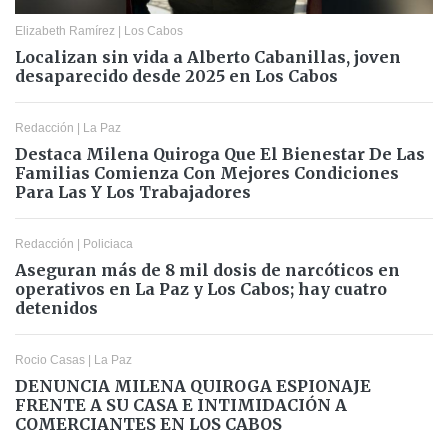
Elizabeth Ramírez
|
Los Cabos
Localizan sin vida a Alberto Cabanillas, joven
desaparecido desde 2025 en Los Cabos
Redacción
|
La Paz
Destaca Milena Quiroga Que El Bienestar De Las
Familias Comienza Con Mejores Condiciones
Para Las Y Los Trabajadores
Redacción
|
Policiaca
Aseguran más de 8 mil dosis de narcóticos en
operativos en La Paz y Los Cabos; hay cuatro
detenidos
Rocio Casas
|
La Paz
DENUNCIA MILENA QUIROGA ESPIONAJE
FRENTE A SU CASA E INTIMIDACIÓN A
COMERCIANTES EN LOS CABOS