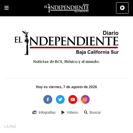
Portada
La Paz
Los Cabos
Policiaca
Deportes
Cultura
Na
Noticias de BCS, México y el mundo.
Hoy es viernes, 7 de agosto de 2026
Infografías
Vídeos
Buscar
LA PAZ