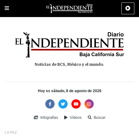
Portada
La Paz
Los Cabos
Policiaca
Deportes
Cultura
Na
Noticias de BCS, México y el mundo.
Hoy es sábado, 8 de agosto de 2026
Infografías
Vídeos
Buscar
LA PAZ