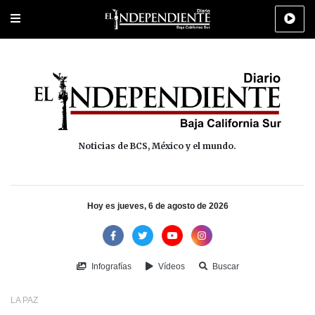
Portada
La Paz
Los Cabos
Policiaca
Deportes
Cultura
Na
Noticias de BCS, México y el mundo.
Hoy es jueves, 6 de agosto de 2026
Infografías
Vídeos
Buscar
LA PAZ