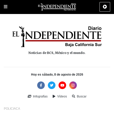
Portada
La Paz
Los Cabos
Policiaca
Deportes
Cultura
Na
Noticias de BCS, México y el mundo.
Hoy es sábado, 8 de agosto de 2026
Infografías
Vídeos
Buscar
POLICIACA