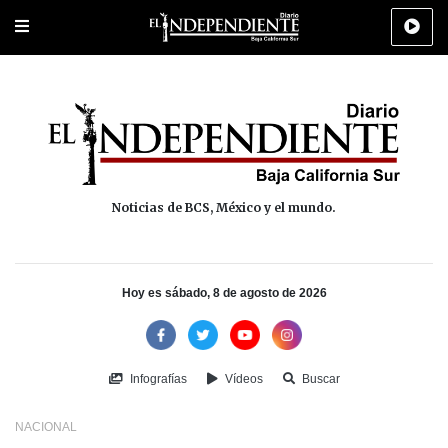
Portada
La Paz
Los Cabos
Policiaca
Deportes
Cultura
Na
Noticias de BCS, México y el mundo.
Hoy es sábado, 8 de agosto de 2026
Infografías
Vídeos
Buscar
NACIONAL