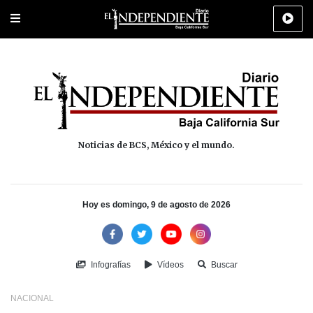
Portada
La Paz
Los Cabos
Policiaca
Deportes
Cultura
Na
Noticias de BCS, México y el mundo.
Hoy es domingo, 9 de agosto de 2026
Infografías
Vídeos
Buscar
NACIONAL