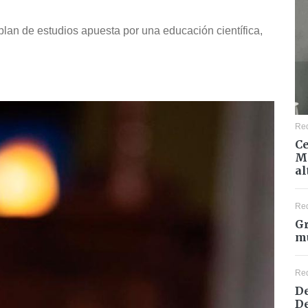
 plan de estudios apuesta por una educación científica,
Re
Ce
Mé
al
Re
Gr
mu
Re
De
De