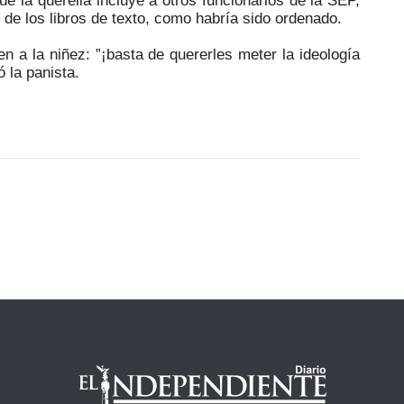
ue la querella incluye a otros funcionarios de la SEP,
n de los libros de texto, como habría sido ordenado.
n a la niñez: ”¡basta de quererles meter la ideología
 la panista.