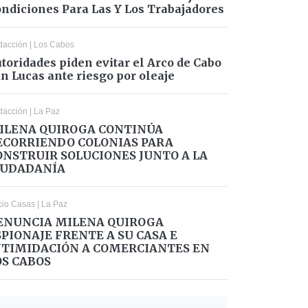
ndiciones Para Las Y Los Trabajadores
dacción
|
Los Cabos
toridades piden evitar el Arco de Cabo
n Lucas ante riesgo por oleaje
dacción
|
La Paz
ILENA QUIROGA CONTINÚA
ECORRIENDO COLONIAS PARA
ONSTRUIR SOLUCIONES JUNTO A LA
IUDADANÍA
cio Casas
|
La Paz
ENUNCIA MILENA QUIROGA
SPIONAJE FRENTE A SU CASA E
NTIMIDACIÓN A COMERCIANTES EN
OS CABOS