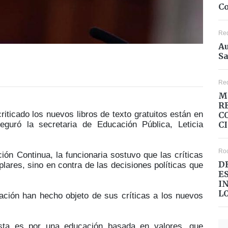
Co
Re
Au
Sa
Re
M
R
ticado los nuevos libros de texto gratuitos están en
C
C
eguró la secretaria de Educación Pública, Leticia
Ro
ón Continua, la funcionaria sostuvo que las críticas
D
lares, sino en contra de las decisiones políticas que
E
I
L
ación han hecho objeto de sus críticas a los nuevos
esta es por una educación basada en valores, que