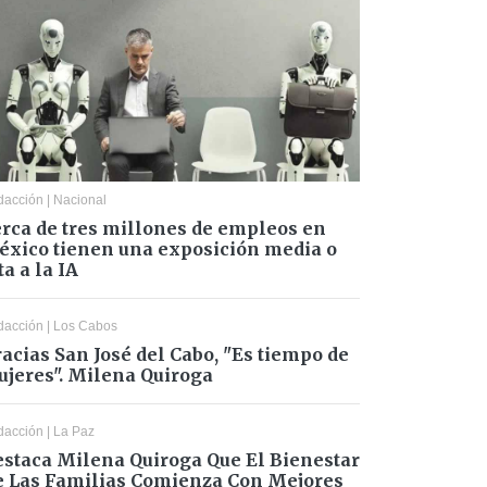
dacción
|
Nacional
rca de tres millones de empleos en
xico tienen una exposición media o
ta a la IA
dacción
|
Los Cabos
acias San José del Cabo, "Es tiempo de
jeres". Milena Quiroga
dacción
|
La Paz
staca Milena Quiroga Que El Bienestar
 Las Familias Comienza Con Mejores