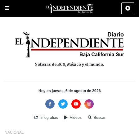
Portada
La Paz
Los Cabos
Policiaca
Deportes
Cultura
Na
Noticias de BCS, México y el mundo.
Hoy es jueves, 6 de agosto de 2026
Infografías
Vídeos
Buscar
NACIONAL