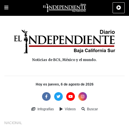
Portada
La Paz
Los Cabos
Policiaca
Deportes
Cultura
Na
Noticias de BCS, México y el mundo.
Hoy es jueves, 6 de agosto de 2026
Infografías
Vídeos
Buscar
NACIONAL