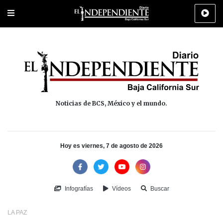
Portada
La Paz
Los Cabos
Policiaca
Deportes
Cultura
Na
Noticias de BCS, México y el mundo.
Hoy es viernes, 7 de agosto de 2026
Infografías
Vídeos
Buscar
LA PAZ