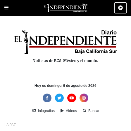
Portada
La Paz
Los Cabos
Policiaca
Deportes
Cultura
Na
Noticias de BCS, México y el mundo.
Hoy es domingo, 9 de agosto de 2026
Infografías
Vídeos
Buscar
LA PAZ