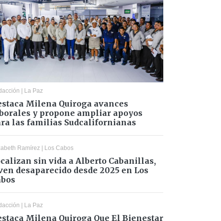
dacción
|
La Paz
staca Milena Quiroga avances
borales y propone ampliar apoyos
ra las familias Sudcalifornianas
zabeth Ramírez
|
Los Cabos
calizan sin vida a Alberto Cabanillas,
ven desaparecido desde 2025 en Los
abos
dacción
|
La Paz
staca Milena Quiroga Que El Bienestar