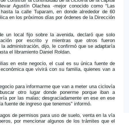
de construir la continuidad de la ciclovía de la capital
ulevar Agustín Olachea -mejor conocido como “Las
 hasta la calle Tuparam, en donde alrededor de 60
ica en los próximos días por órdenes de la Dirección
de un local fijo sobre la avenida, declaró que solo
ficación por escrito y mientras que otros fueron
a administración, dijo, le confirmó que se adaptaría
asta el libramiento Daniel Roldan.
lias en este negocio, el cual es su única fuente de
 económica que vivirá con su familia, quienes van a
egocio para informarme que van a meter una ciclovía
buscar otro lugar donde ponerme porque iban a
sería por las malas; desgraciadamente en ese en ese
la fuente de ingreso que tenemos” informó.
 pagos de permisos para uso de suelo, venta en la vía
mberos, por mencionar algunos de los trámites que el