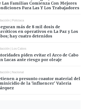
 Las Familias Comienza Con Mejores
ndiciones Para Las Y Los Trabajadores
dacción
|
Policiaca
eguran más de 8 mil dosis de
rcóticos en operativos en La Paz y Los
bos; hay cuatro detenidos
dacción
|
Los Cabos
toridades piden evitar el Arco de Cabo
n Lucas ante riesgo por oleaje
dacción
|
Nacional
tienen a presunto coautor material del
minicidio de la 'influencer' Valeria
árquez