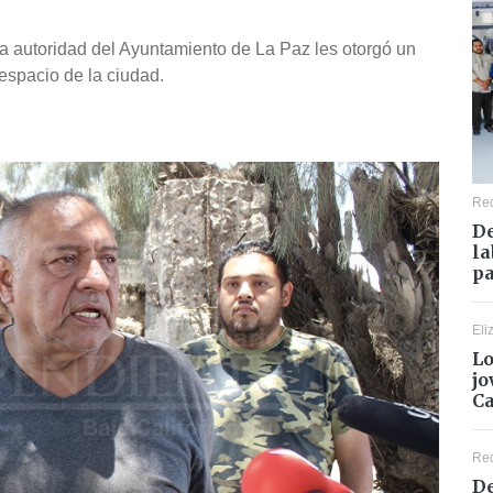
la autoridad del Ayuntamiento de La Paz les otorgó un
espacio de la ciudad.
Re
De
la
pa
Eli
Lo
jo
C
Re
De