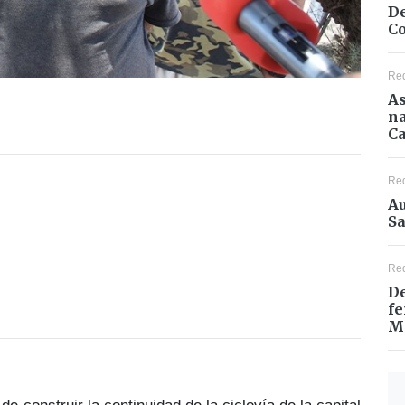
De
Co
Re
As
na
Ca
Re
Au
Sa
Re
De
fe
M