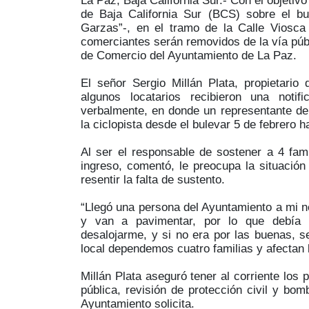
La Paz, Baja California Sur.- Con el objetivo 
de Baja California Sur (BCS) sobre el b
Garzas”-, en el tramo de la Calle Viosca
comerciantes serán removidos de la vía públ
de Comercio del Ayuntamiento de La Paz.
El señor Sergio Millán Plata, propietario 
algunos locatarios recibieron una noti
verbalmente, en donde un representante de l
la ciclopista desde el bulevar 5 de febrero h
Al ser el responsable de sostener a 4 fami
ingreso, comentó, le preocupa la situación
resentir la falta de sustento.
“Llegó una persona del Ayuntamiento a mi n
y van a pavimentar, por lo que debía 
desalojarme, y si no era por las buenas, 
local dependemos cuatro familias y afectan 
Millán Plata aseguró tener al corriente los
pública, revisión de protección civil y bo
Ayuntamiento solicita.