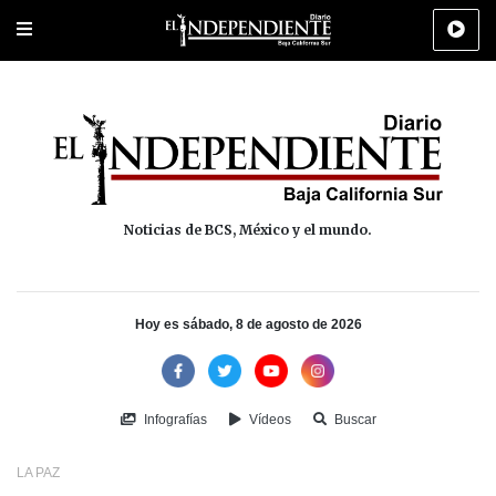
Portada
La Paz
Los Cabos
Policiaca
Deportes
Cultura
Na
Noticias de BCS, México y el mundo.
Hoy es sábado, 8 de agosto de 2026
Infografías
Vídeos
Buscar
LA PAZ