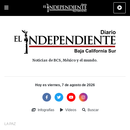
Portada
La Paz
Los Cabos
Policiaca
Deportes
Cultura
Na
Noticias de BCS, México y el mundo.
Hoy es viernes, 7 de agosto de 2026
Infografías
Vídeos
Buscar
LA PAZ