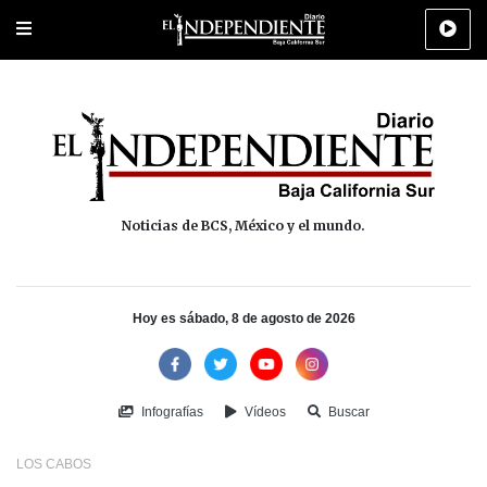
Portada
La Paz
Los Cabos
Policiaca
Deportes
Cultura
Na
Noticias de BCS, México y el mundo.
Hoy es sábado, 8 de agosto de 2026
Infografías
Vídeos
Buscar
LOS CABOS