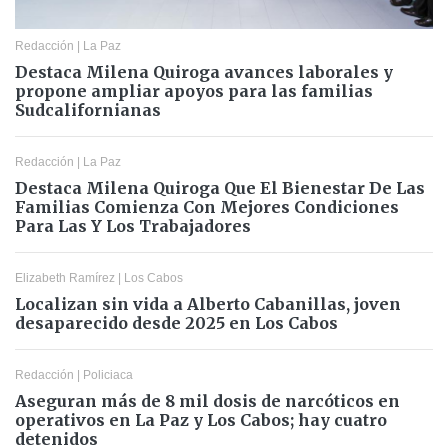
Redacción
|
La Paz
Destaca Milena Quiroga avances laborales y
propone ampliar apoyos para las familias
Sudcalifornianas
Redacción
|
La Paz
Destaca Milena Quiroga Que El Bienestar De Las
Familias Comienza Con Mejores Condiciones
Para Las Y Los Trabajadores
Elizabeth Ramírez
|
Los Cabos
Localizan sin vida a Alberto Cabanillas, joven
desaparecido desde 2025 en Los Cabos
Redacción
|
Policiaca
Aseguran más de 8 mil dosis de narcóticos en
operativos en La Paz y Los Cabos; hay cuatro
detenidos