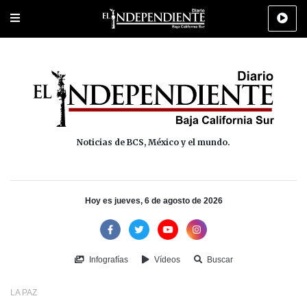
Portada
La Paz
Los Cabos
Policiaca
Deportes
Cultura
Na
Noticias de BCS, México y el mundo.
Hoy es jueves, 6 de agosto de 2026
Infografías
Vídeos
Buscar
LA PAZ