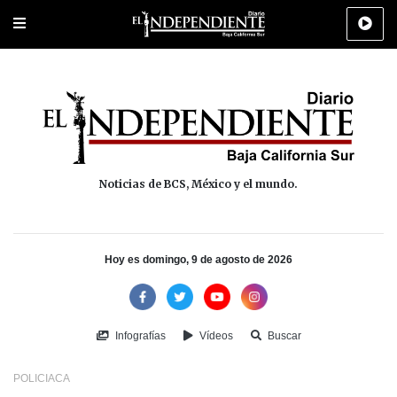
Portada
La Paz
Los Cabos
Policiaca
Deportes
Cultura
Na
Noticias de BCS, México y el mundo.
Hoy es domingo, 9 de agosto de 2026
Infografías
Vídeos
Buscar
POLICIACA