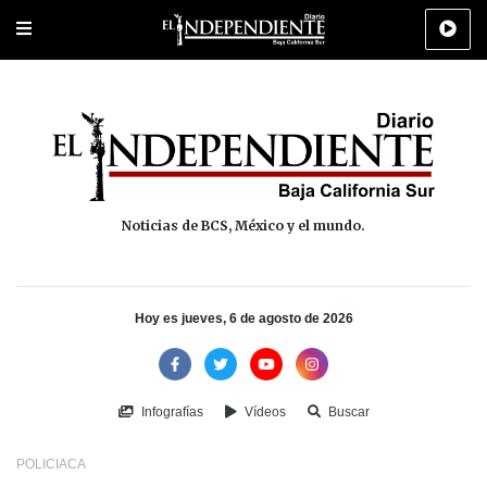
Portada
La Paz
Los Cabos
Policiaca
Deportes
Cultura
Na
Noticias de BCS, México y el mundo.
Hoy es jueves, 6 de agosto de 2026
Infografías
Vídeos
Buscar
POLICIACA