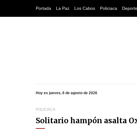
Portada
La Paz
Los Cabos
Policiaca
Deport
Hoy es jueves, 6 de agosto de 2026
POLICIACA
Solitario hampón asalta O