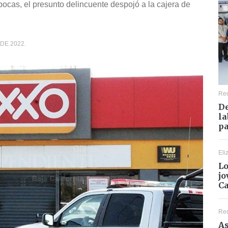
bocas, el presunto delincuente despojó a la cajera de
 DE 2022.
Re
De
la
pa
Eli
Lo
jo
C
Re
As