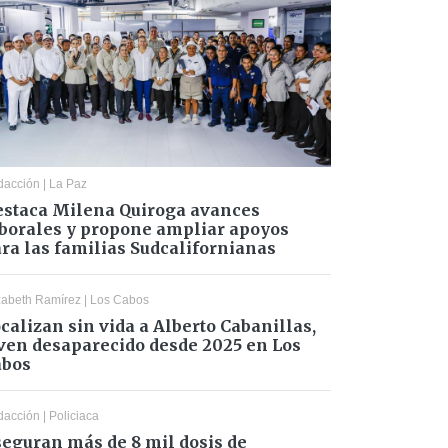
dacción
|
La Paz
staca Milena Quiroga avances
borales y propone ampliar apoyos
ra las familias Sudcalifornianas
zabeth Ramírez
|
Los Cabos
calizan sin vida a Alberto Cabanillas,
ven desaparecido desde 2025 en Los
abos
dacción
|
Policiaca
eguran más de 8 mil dosis de