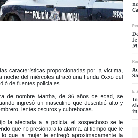
na
Ca
Re
De
fe
M
Re
Au
las características proporcionadas por la víctima,
Sa
la noche del miércoles atracó una tienda Oxxo del
dió de fuentes policiales.
Eli
jera de nombre Martha, de 36 años de edad, se
In
cuando ingresó un masculino que describió alto y
si
sombrero, lentes oscuros y cubrebocas.
in
ijo la afectada a la policía, el sospechoso se le
endo que no presionara la alarma, al tiempo que le
or lo que la mujer le entregó aproximadamente la