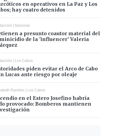
rcóticos en operativos en La Paz y Los
bos; hay cuatro detenidos
dacción
|
Nacional
tienen a presunto coautor material del
minicidio de la 'influencer' Valeria
árquez
dacción
|
Los Cabos
toridades piden evitar el Arco de Cabo
n Lucas ante riesgo por oleaje
zabeth Ramírez
|
Los Cabos
cendio en el Estero Josefino habría
do provocado: Bomberos mantienen
vestigación