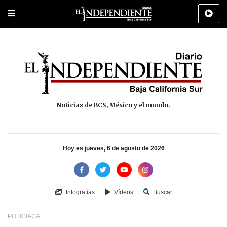
Portada
La Paz
Los Cabos
Policiaca
Deportes
Cultura
Na
Noticias de BCS, México y el mundo.
Hoy es jueves, 6 de agosto de 2026
Infografías
Vídeos
Buscar
POLICIACA