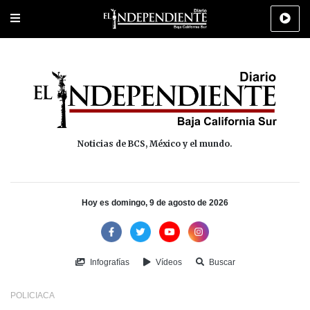
Portada
La Paz
Los Cabos
Policiaca
Deportes
Cultura
Na
Noticias de BCS, México y el mundo.
Hoy es domingo, 9 de agosto de 2026
Infografías
Vídeos
Buscar
POLICIACA