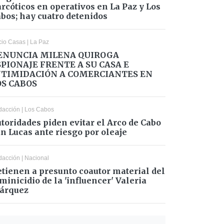
rcóticos en operativos en La Paz y Los
bos; hay cuatro detenidos
cio Casas
|
La Paz
ENUNCIA MILENA QUIROGA
SPIONAJE FRENTE A SU CASA E
NTIMIDACIÓN A COMERCIANTES EN
OS CABOS
dacción
|
Los Cabos
toridades piden evitar el Arco de Cabo
n Lucas ante riesgo por oleaje
dacción
|
Nacional
tienen a presunto coautor material del
minicidio de la 'influencer' Valeria
árquez