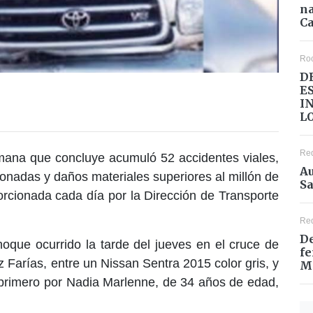
na
Ca
Ro
D
E
I
L
Re
emana que concluye acumuló 52 accidentes viales,
Au
onadas y daños materiales superiores al millón de
Sa
orcionada cada día por la Dirección de Transporte
Re
De
oque ocurrido la tarde del jueves en el cruce de
fe
 Farías, entre un Nissan Sentra 2015 color gris, y
M
rimero por Nadia Marlenne, de 34 años de edad,