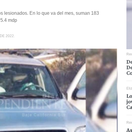
dos lesionados. En lo que va del mes, suman 183
s 5.4 mdp
DE 2022.
Re
De
De
Co
Eli
Lo
jo
C
Re
As