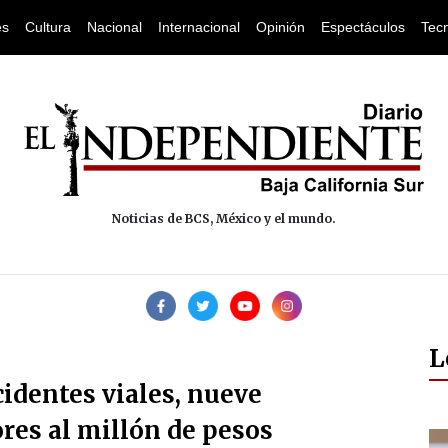
es
Cultura
Nacional
Internacional
Opinión
Espectáculos
Tec
Noticias de BCS, México y el mundo.
L
cidentes viales, nueve
res al millón de pesos