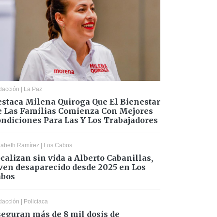
dacción
|
La Paz
staca Milena Quiroga Que El Bienestar
 Las Familias Comienza Con Mejores
ndiciones Para Las Y Los Trabajadores
zabeth Ramírez
|
Los Cabos
calizan sin vida a Alberto Cabanillas,
ven desaparecido desde 2025 en Los
abos
dacción
|
Policiaca
eguran más de 8 mil dosis de