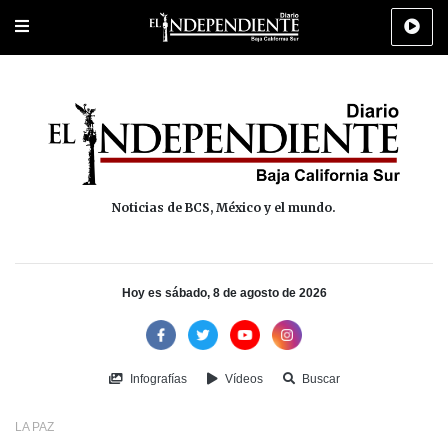
Portada
La Paz
Los Cabos
Policiaca
Deportes
Cultura
Na
Noticias de BCS, México y el mundo.
Hoy es sábado, 8 de agosto de 2026
Infografías
Vídeos
Buscar
LA PAZ