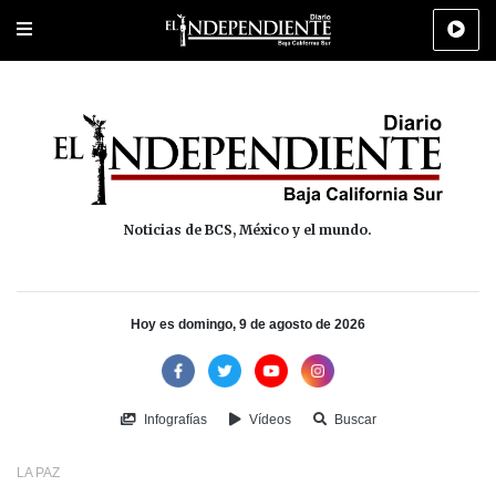
Portada
La Paz
Los Cabos
Policiaca
Deportes
Cultura
Na
Noticias de BCS, México y el mundo.
Hoy es domingo, 9 de agosto de 2026
Infografías
Vídeos
Buscar
LA PAZ