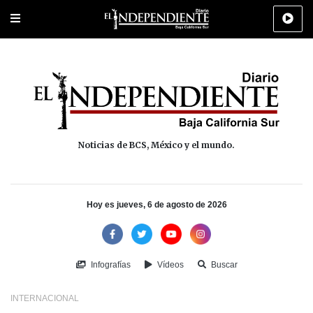
Portada
La Paz
Los Cabos
Policiaca
Deportes
Cultura
Na
Noticias de BCS, México y el mundo.
Hoy es jueves, 6 de agosto de 2026
Infografías
Vídeos
Buscar
INTERNACIONAL