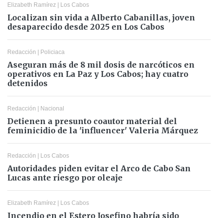
Elizabeth Ramírez
|
Los Cabos
Localizan sin vida a Alberto Cabanillas, joven
desaparecido desde 2025 en Los Cabos
Redacción
|
Policiaca
Aseguran más de 8 mil dosis de narcóticos en
operativos en La Paz y Los Cabos; hay cuatro
detenidos
Redacción
|
Nacional
Detienen a presunto coautor material del
feminicidio de la 'influencer' Valeria Márquez
Redacción
|
Los Cabos
Autoridades piden evitar el Arco de Cabo San
Lucas ante riesgo por oleaje
Elizabeth Ramírez
|
Los Cabos
Incendio en el Estero Josefino habría sido