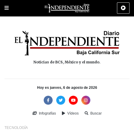
Portada
La Paz
Los Cabos
Policiaca
Deportes
Cultura
Na
Noticias de BCS, México y el mundo.
Hoy es jueves, 6 de agosto de 2026
Infografías
Vídeos
Buscar
TECNOLOGÍA