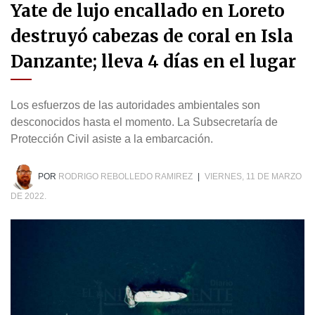
Yate de lujo encallado en Loreto
destruyó cabezas de coral en Isla
Danzante; lleva 4 días en el lugar
Los esfuerzos de las autoridades ambientales son
desconocidos hasta el momento. La Subsecretaría de
Protección Civil asiste a la embarcación.
POR
RODRIGO REBOLLEDO RAMIREZ
|
VIERNES, 11 DE MARZO
DE 2022.