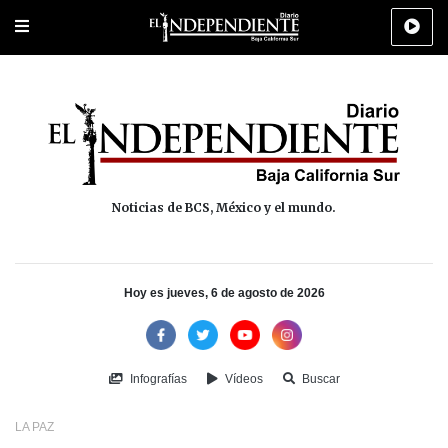
Portada
La Paz
Los Cabos
Policiaca
Deportes
Cultura
Na
Noticias de BCS, México y el mundo.
Hoy es jueves, 6 de agosto de 2026
Infografías
Vídeos
Buscar
LA PAZ