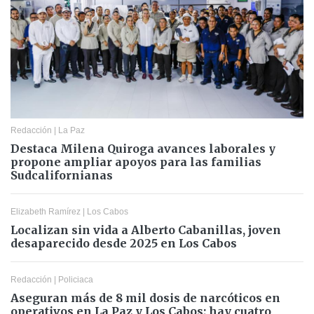
Redacción
|
La Paz
Destaca Milena Quiroga avances laborales y
propone ampliar apoyos para las familias
Sudcalifornianas
Elizabeth Ramírez
|
Los Cabos
Localizan sin vida a Alberto Cabanillas, joven
desaparecido desde 2025 en Los Cabos
Redacción
|
Policiaca
Aseguran más de 8 mil dosis de narcóticos en
operativos en La Paz y Los Cabos; hay cuatro