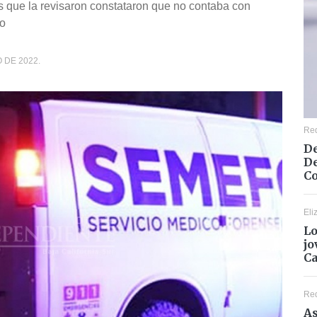
s que la revisaron constataron que no contaba con
so
 DE 2022.
Re
De
De
Co
Eli
Lo
jo
C
Re
As