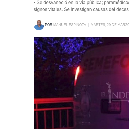
• Se desvaneció en la vía pública; paramédico
signos vitales. Se investigan causas del dece
POR
MANUEL ESPINOZA
|
MARTES, 29 DE MARZO