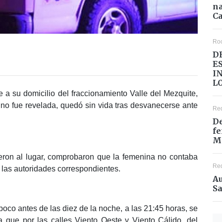
na
Ca
Ro
D
E
I
L
te a su domicilio del fraccionamiento Valle del Mezquite,
no fue revelada, quedó sin vida tras desvanecerse ante
Re
De
fe
M
ron al lugar, comprobaron que la femenina no contaba
Re
 a las autoridades correspondientes.
Au
Sa
oco antes de las diez de la noche, a las 21:45 horas, se
 que por las calles Viento Oeste y Viento Cálido, del