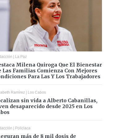
dacción
|
La Paz
staca Milena Quiroga Que El Bienestar
 Las Familias Comienza Con Mejores
ndiciones Para Las Y Los Trabajadores
zabeth Ramírez
|
Los Cabos
calizan sin vida a Alberto Cabanillas,
ven desaparecido desde 2025 en Los
abos
dacción
|
Policiaca
eguran más de 8 mil dosis de