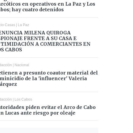
rcóticos en operativos en La Paz y Los
bos; hay cuatro detenidos
cio Casas
|
La Paz
ENUNCIA MILENA QUIROGA
SPIONAJE FRENTE A SU CASA E
NTIMIDACIÓN A COMERCIANTES EN
OS CABOS
dacción
|
Nacional
tienen a presunto coautor material del
minicidio de la 'influencer' Valeria
árquez
dacción
|
Los Cabos
toridades piden evitar el Arco de Cabo
n Lucas ante riesgo por oleaje