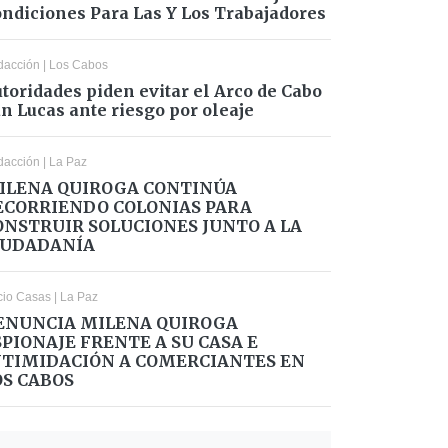
ndiciones Para Las Y Los Trabajadores
dacción
|
Los Cabos
toridades piden evitar el Arco de Cabo
n Lucas ante riesgo por oleaje
dacción
|
La Paz
ILENA QUIROGA CONTINÚA
ECORRIENDO COLONIAS PARA
ONSTRUIR SOLUCIONES JUNTO A LA
IUDADANÍA
cio Casas
|
La Paz
ENUNCIA MILENA QUIROGA
SPIONAJE FRENTE A SU CASA E
NTIMIDACIÓN A COMERCIANTES EN
OS CABOS