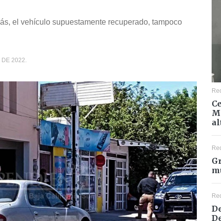
más, el vehículo supuestamente recuperado, tampoco
 DE 2022.
Re
Ce
Mé
al
Re
Gr
mu
Re
De
De