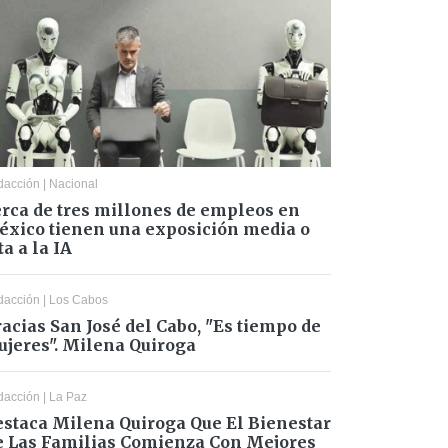
dacción
|
Nacional
rca de tres millones de empleos en
xico tienen una exposición media o
ta a la IA
dacción
|
Los Cabos
acias San José del Cabo, "Es tiempo de
jeres". Milena Quiroga
dacción
|
La Paz
staca Milena Quiroga Que El Bienestar
 Las Familias Comienza Con Mejores