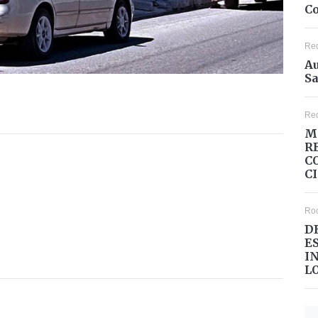
Co
Re
Au
Sa
Re
M
R
C
C
Ro
D
E
I
L