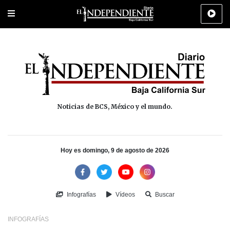
Portada
La Paz
Los Cabos
Policiaca
Deportes
Cultura
Na
Noticias de BCS, México y el mundo.
Hoy es domingo, 9 de agosto de 2026
Infografías
Vídeos
Buscar
INFOGRAFÍAS