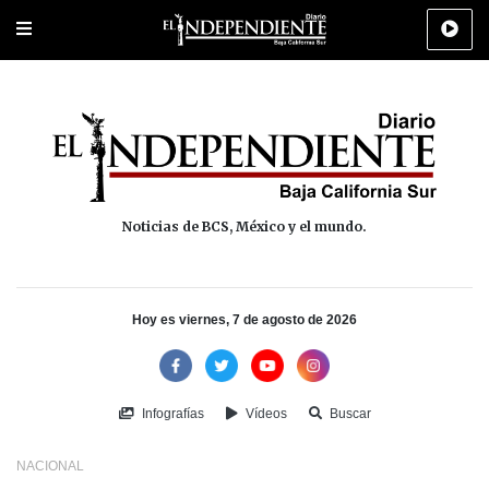
Portada
La Paz
Los Cabos
Policiaca
Deportes
Cultura
Na
Noticias de BCS, México y el mundo.
Hoy es viernes, 7 de agosto de 2026
Infografías
Vídeos
Buscar
NACIONAL