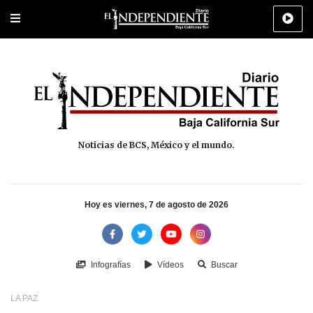
Portada
La Paz
Los Cabos
Policiaca
Deportes
Cultura
Na
Noticias de BCS, México y el mundo.
Hoy es viernes, 7 de agosto de 2026
Infografías
Vídeos
Buscar
LA PAZ