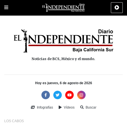
Portada
La Paz
Los Cabos
Policiaca
Deportes
Cultura
Na
Noticias de BCS, México y el mundo.
Hoy es jueves, 6 de agosto de 2026
Infografías
Vídeos
Buscar
LOS CABOS