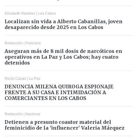
Elizabeth Ramírez
|
Los Cabos
Localizan sin vida a Alberto Cabanillas, joven
desaparecido desde 2025 en Los Cabos
Redacción
|
Policiaca
Aseguran más de 8 mil dosis de narcóticos en
operativos en La Paz y Los Cabos; hay cuatro
detenidos
Rocio Casas
|
La Paz
DENUNCIA MILENA QUIROGA ESPIONAJE
FRENTE A SU CASA E INTIMIDACIÓN A
COMERCIANTES EN LOS CABOS
Redacción
|
Nacional
Detienen a presunto coautor material del
feminicidio de la 'influencer' Valeria Márquez