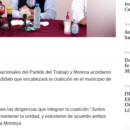
na
Ca
Re
Au
Sa
Re
De
fe
M
nacionales del Partido del Trabajo y Morena acordaron
ndidato que encabezará la coalición en el municipio de
Ro
D
E
I
s las dirigencias que integran la coalición “Juntos
L
 mantener la unidad, y estuvieron de acuerdo ambos
rra Montoya.