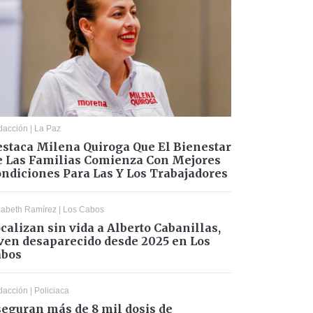
dacción
|
La Paz
staca Milena Quiroga Que El Bienestar
 Las Familias Comienza Con Mejores
ndiciones Para Las Y Los Trabajadores
zabeth Ramírez
|
Los Cabos
calizan sin vida a Alberto Cabanillas,
ven desaparecido desde 2025 en Los
abos
dacción
|
Policiaca
eguran más de 8 mil dosis de