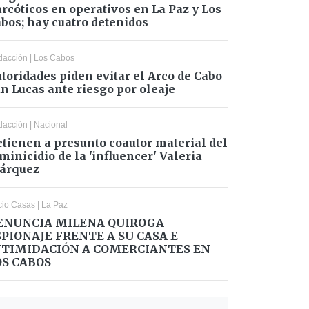
rcóticos en operativos en La Paz y Los
bos; hay cuatro detenidos
dacción
|
Los Cabos
toridades piden evitar el Arco de Cabo
n Lucas ante riesgo por oleaje
dacción
|
Nacional
tienen a presunto coautor material del
minicidio de la 'influencer' Valeria
árquez
cio Casas
|
La Paz
ENUNCIA MILENA QUIROGA
SPIONAJE FRENTE A SU CASA E
NTIMIDACIÓN A COMERCIANTES EN
OS CABOS