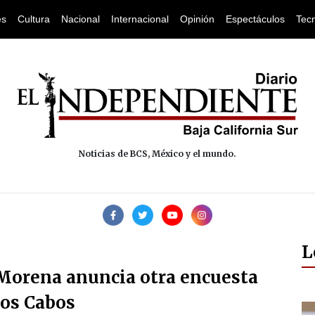
es
Cultura
Nacional
Internacional
Opinión
Espectáculos
Tec
Noticias de BCS, México y el mundo.
L
-Morena anuncia otra encuesta
Los Cabos