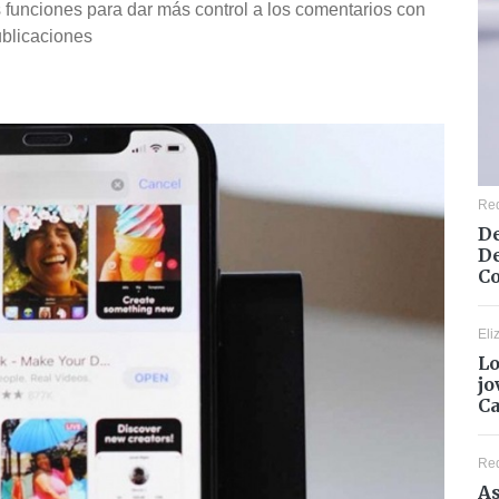
s funciones para dar más control a los comentarios con
ublicaciones
Re
De
De
Co
Eli
Lo
jo
C
Re
As