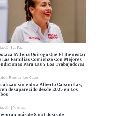
dacción
|
La Paz
staca Milena Quiroga Que El Bienestar
 Las Familias Comienza Con Mejores
ndiciones Para Las Y Los Trabajadores
zabeth Ramírez
|
Los Cabos
calizan sin vida a Alberto Cabanillas,
ven desaparecido desde 2025 en Los
abos
dacción
|
Policiaca
eguran más de 8 mil dosis de