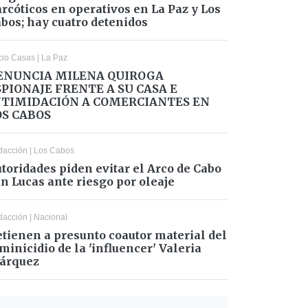
rcóticos en operativos en La Paz y Los
bos; hay cuatro detenidos
cio Casas
|
La Paz
ENUNCIA MILENA QUIROGA
SPIONAJE FRENTE A SU CASA E
NTIMIDACIÓN A COMERCIANTES EN
OS CABOS
dacción
|
Los Cabos
toridades piden evitar el Arco de Cabo
n Lucas ante riesgo por oleaje
dacción
|
Nacional
tienen a presunto coautor material del
minicidio de la 'influencer' Valeria
árquez