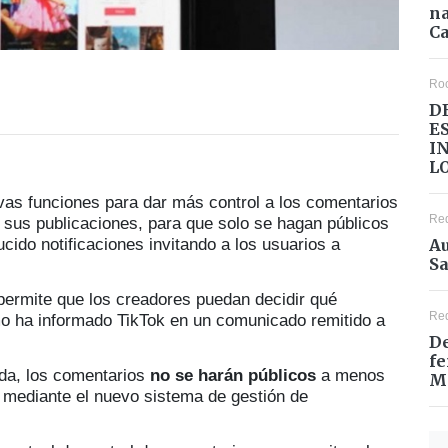
na
Ca
Ro
D
E
I
L
vas funciones para dar más control a los comentarios
Re
e sus publicaciones, para que solo se hagan públicos
Au
cido notificaciones invitando a los usuarios a
Sa
ermite que los creadores puedan decidir qué
Re
o ha informado TikTok en un comunicado remitido a
De
fe
da, los comentarios
no se harán públicos
a menos
M
e mediante el nuevo sistema de gestión de