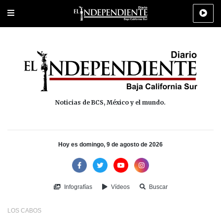
Portada
La Paz
Los Cabos
Policiaca
Deportes
Cultura
Na
Noticias de BCS, México y el mundo.
Hoy es domingo, 9 de agosto de 2026
Infografías
Vídeos
Buscar
LOS CABOS