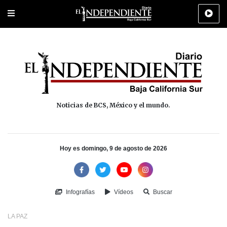
Portada
La Paz
Los Cabos
Policiaca
Deportes
Cultura
Na
Noticias de BCS, México y el mundo.
Hoy es domingo, 9 de agosto de 2026
Infografías
Vídeos
Buscar
LA PAZ