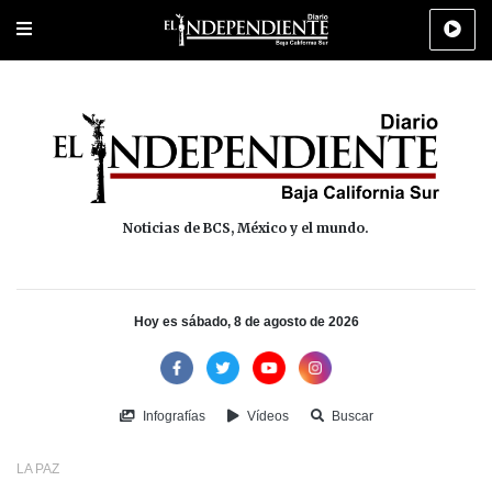
Portada
La Paz
Los Cabos
Policiaca
Deportes
Cultura
Na
Noticias de BCS, México y el mundo.
Hoy es sábado, 8 de agosto de 2026
Infografías
Vídeos
Buscar
LA PAZ